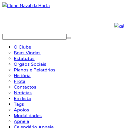
O Clube
Boas Vindas
Estatutos
Orgãos Sociais
Planos e Relatórios
História
Frota
Contactos
Notícias
Em lista
Tags
Apoios
Modalidades
Apneia
Calendário Apneia