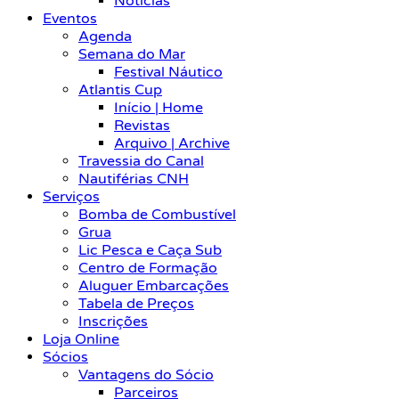
Notícias
Eventos
Agenda
Semana do Mar
Festival Náutico
Atlantis Cup
Início | Home
Revistas
Arquivo | Archive
Travessia do Canal
Nautiférias CNH
Serviços
Bomba de Combustível
Grua
Lic Pesca e Caça Sub
Centro de Formação
Aluguer Embarcações
Tabela de Preços
Inscrições
Loja Online
Sócios
Vantagens do Sócio
Parceiros