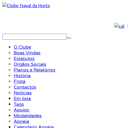
O Clube
Boas Vindas
Estatutos
Orgãos Sociais
Planos e Relatórios
História
Frota
Contactos
Notícias
Em lista
Tags
Apoios
Modalidades
Apneia
Calendário Apneia