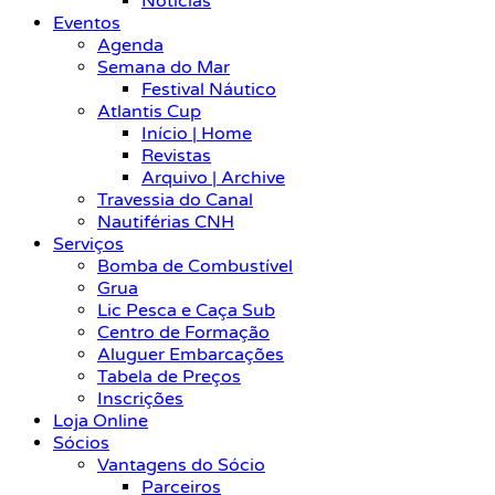
Notícias
Eventos
Agenda
Semana do Mar
Festival Náutico
Atlantis Cup
Início | Home
Revistas
Arquivo | Archive
Travessia do Canal
Nautiférias CNH
Serviços
Bomba de Combustível
Grua
Lic Pesca e Caça Sub
Centro de Formação
Aluguer Embarcações
Tabela de Preços
Inscrições
Loja Online
Sócios
Vantagens do Sócio
Parceiros