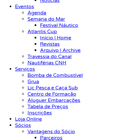
Notícias
Eventos
Agenda
Semana do Mar
Festival Náutico
Atlantis Cup
Início | Home
Revistas
Arquivo | Archive
Travessia do Canal
Nautiférias CNH
Serviços
Bomba de Combustível
Grua
Lic Pesca e Caça Sub
Centro de Formação
Aluguer Embarcações
Tabela de Preços
Inscrições
Loja Online
Sócios
Vantagens do Sócio
Parceiros