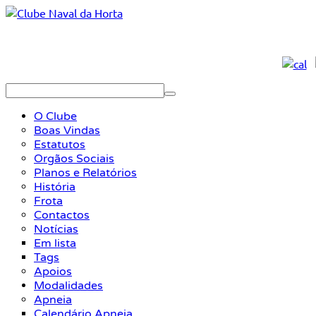
O Clube
Boas Vindas
Estatutos
Orgãos Sociais
Planos e Relatórios
História
Frota
Contactos
Notícias
Em lista
Tags
Apoios
Modalidades
Apneia
Calendário Apneia