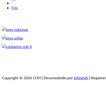
Fim
Copyright © 2026 CNH | Desenvolvido por
Infinity8
| Alojam