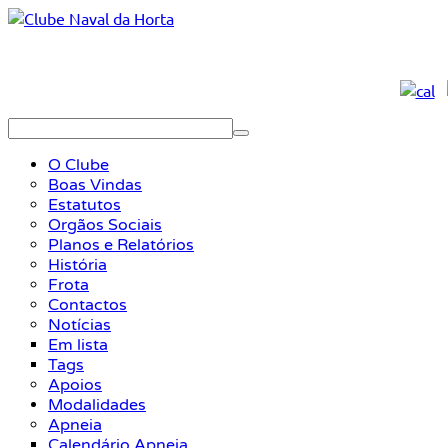
O Clube
Boas Vindas
Estatutos
Orgãos Sociais
Planos e Relatórios
História
Frota
Contactos
Notícias
Em lista
Tags
Apoios
Modalidades
Apneia
Calendário Apneia