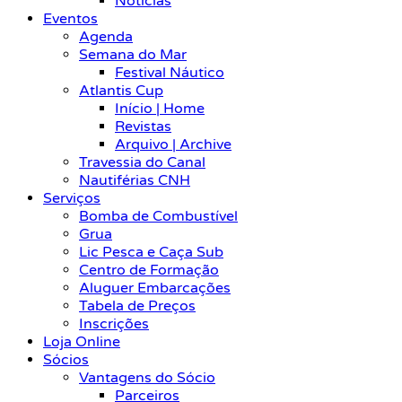
Notícias
Eventos
Agenda
Semana do Mar
Festival Náutico
Atlantis Cup
Início | Home
Revistas
Arquivo | Archive
Travessia do Canal
Nautiférias CNH
Serviços
Bomba de Combustível
Grua
Lic Pesca e Caça Sub
Centro de Formação
Aluguer Embarcações
Tabela de Preços
Inscrições
Loja Online
Sócios
Vantagens do Sócio
Parceiros