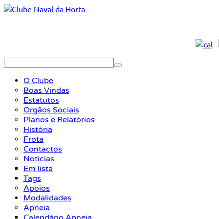
O Clube
Boas Vindas
Estatutos
Orgãos Sociais
Planos e Relatórios
História
Frota
Contactos
Notícias
Em lista
Tags
Apoios
Modalidades
Apneia
Calendário Apneia