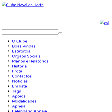
O Clube
Boas Vindas
Estatutos
Orgãos Sociais
Planos e Relatórios
História
Frota
Contactos
Notícias
Em lista
Tags
Apoios
Modalidades
Apneia
Calendário Apneia