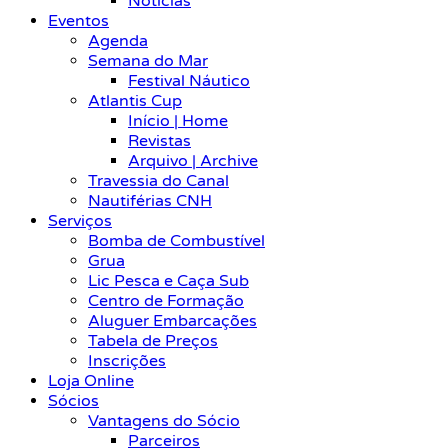
Notícias
Eventos
Agenda
Semana do Mar
Festival Náutico
Atlantis Cup
Início | Home
Revistas
Arquivo | Archive
Travessia do Canal
Nautiférias CNH
Serviços
Bomba de Combustível
Grua
Lic Pesca e Caça Sub
Centro de Formação
Aluguer Embarcações
Tabela de Preços
Inscrições
Loja Online
Sócios
Vantagens do Sócio
Parceiros