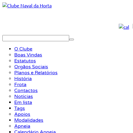
O Clube
Boas Vindas
Estatutos
Orgãos Sociais
Planos e Relatórios
História
Frota
Contactos
Notícias
Em lista
Tags
Apoios
Modalidades
Apneia
Calendário Apneia