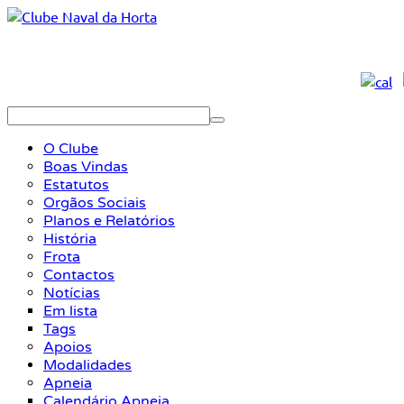
O Clube
Boas Vindas
Estatutos
Orgãos Sociais
Planos e Relatórios
História
Frota
Contactos
Notícias
Em lista
Tags
Apoios
Modalidades
Apneia
Calendário Apneia