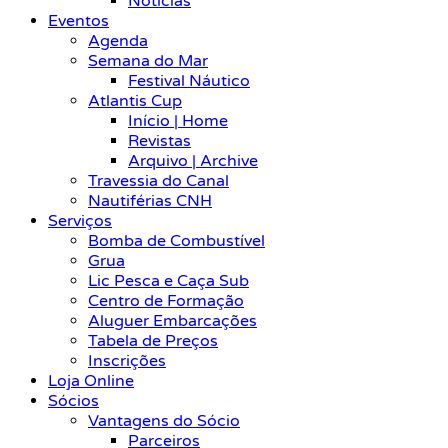
Notícias
Eventos
Agenda
Semana do Mar
Festival Náutico
Atlantis Cup
Início | Home
Revistas
Arquivo | Archive
Travessia do Canal
Nautiférias CNH
Serviços
Bomba de Combustível
Grua
Lic Pesca e Caça Sub
Centro de Formação
Aluguer Embarcações
Tabela de Preços
Inscrições
Loja Online
Sócios
Vantagens do Sócio
Parceiros