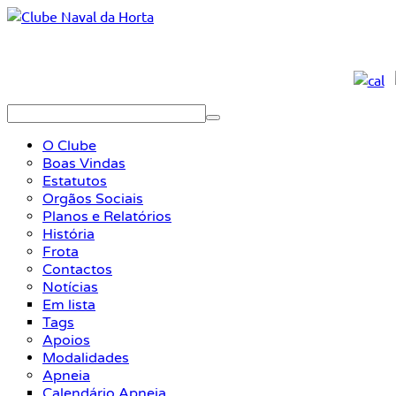
O Clube
Boas Vindas
Estatutos
Orgãos Sociais
Planos e Relatórios
História
Frota
Contactos
Notícias
Em lista
Tags
Apoios
Modalidades
Apneia
Calendário Apneia