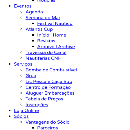
Notícias
Eventos
Agenda
Semana do Mar
Festival Náutico
Atlantis Cup
Início | Home
Revistas
Arquivo | Archive
Travessia do Canal
Nautiférias CNH
Serviços
Bomba de Combustível
Grua
Lic Pesca e Caça Sub
Centro de Formação
Aluguer Embarcações
Tabela de Preços
Inscrições
Loja Online
Sócios
Vantagens do Sócio
Parceiros