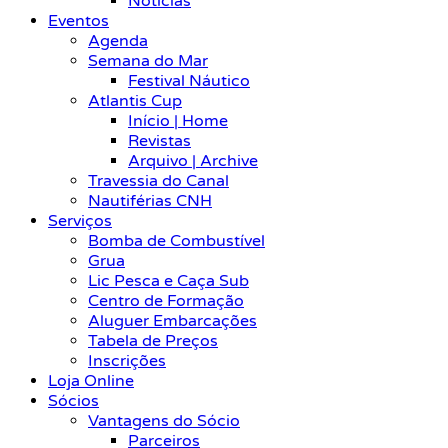
Notícias
Eventos
Agenda
Semana do Mar
Festival Náutico
Atlantis Cup
Início | Home
Revistas
Arquivo | Archive
Travessia do Canal
Nautiférias CNH
Serviços
Bomba de Combustível
Grua
Lic Pesca e Caça Sub
Centro de Formação
Aluguer Embarcações
Tabela de Preços
Inscrições
Loja Online
Sócios
Vantagens do Sócio
Parceiros