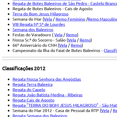
Regata de Botes Baleeiros de São Pedro - Castelo Branc
Regata de Botes Baleeiros - Cais de Agosto
Terra do Bom Jesus Milagroso
Semana do Mar (
Vela
/
Remo Feminino
/
Remo Masculin
VIII Regata Nª Sª de Lourdes
Semana dos Baleeiros
Festas do Varadouro (
Vela
/
Remo
)
Nossa Sr.ª do Socorro - Salão (
Vela
/
Remo
)
66º Aniversário do CNH (
Vela
/
Remo
)
Campeonato da Ilha do Faial de Botes Baleeiros -
Classif
Classificações 2012
Regata Nossa Senhora das Angústias
Regata Terra Baleeira
Regata do Capelo
Regata João Batista Medina - Ribeiras
Regata Cais de Agosto
Regata "TERRA DO BOM JESUS MILAGROSO" - São Mat
Semana do Mar 2012 - Casa de Pessoal da RTP (
Vela
/
R
Regata Semana dos Baleeiros