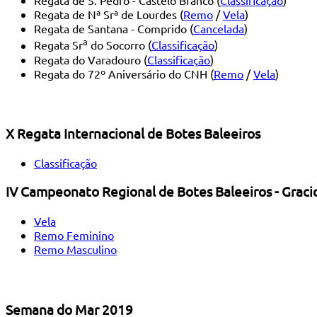
Regata de S. Pedro - Castelo Branco (
Classificação
)
Regata de Nª Srª de Lourdes (
Remo
/
Vela
)
Regata de Santana - Comprido (
Cancelada
)
a
Regata Sr
do Socorro (
Classificação
)
Regata do Varadouro (
Classificação
)
Regata do 72º Aniversário do CNH (
Remo
/
Vela
)
X Regata Internacional de Botes Baleeiros
Classificação
IV Campeonato Regional de Botes Baleeiros - Graci
Vela
Remo Feminino
Remo Masculino
Semana do Mar 2019