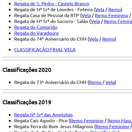
Regata de S. Pedro - Castelo Branco
Regata de Nª Srª de Lourdes - Feteira (
Vela
/
Remo
)
Regata Casa de Pessoal da RTP (
Vela
/
Remo Feminino
Regata de Nª Srª do Socorro - Salão (
Vela
/
Remo Femin
Regata do Comprido
Regata do Varadouro
Regata do 74º Aniversário do CNH (
Vela
/
Remo
)
CLASSIFICAÇÃO FINAL VELA
Classificações 2020
Regata do 73º Aniversário do CNH (
Remo
/
Vela
)
Classificações 2019
Regata Nª Srª das Angústias
Regata Cais Agosto - Pico (
Remo Feminino
/
Remo Masc
Regata Terra do Bom Jesus Milagroso (
Remo Feminino