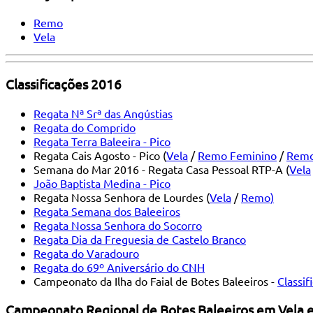
Remo
Vela
Classificações 2016
Regata Nª Srª das Angústias
Regata do Comprido
Regata Terra Baleeira - Pico
Regata Cais Agosto - Pico (
Vela
/
Remo Feminino
/
Remo
Semana do Mar 2016 - Regata Casa Pessoal RTP-A (
Vela
João Baptista Medina - Pico
Regata Nossa Senhora de Lourdes (
Vela
/
Remo)
Regata Semana dos Baleeiros
Regata Nossa Senhora do Socorro
Regata Dia da Freguesia de Castelo Branco
Regata do Varadouro
Regata do 69º Aniversário do CNH
Campeonato da Ilha do Faial de Botes Baleeiros -
Classif
Campeonato Regional de Botes Baleeiros em Vela 