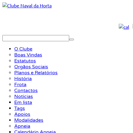
O Clube
Boas Vindas
Estatutos
Orgãos Sociais
Planos e Relatórios
História
Frota
Contactos
Notícias
Em lista
Tags
Apoios
Modalidades
Apneia
Calendário Apneia