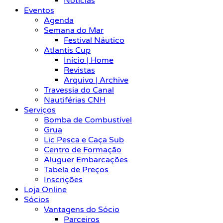
Notícias
Eventos
Agenda
Semana do Mar
Festival Náutico
Atlantis Cup
Início | Home
Revistas
Arquivo | Archive
Travessia do Canal
Nautiférias CNH
Serviços
Bomba de Combustível
Grua
Lic Pesca e Caça Sub
Centro de Formação
Aluguer Embarcações
Tabela de Preços
Inscrições
Loja Online
Sócios
Vantagens do Sócio
Parceiros