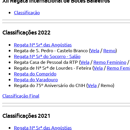
XII Regata Internacional de Botes Baleeiros
Classificação
Classificações 2022
Regata Nª Srª das Angústias
Regata de S. Pedro - Castelo Branco (
Vela
/
Remo
)
Regata Nª Srª do Socorro - Salão
Regata Casa de Pessoal da RTP (
Vela
/
Remo Feminino
Regata de Nª Srª de Lourdes - Feteira (
Vela
/
Remo Femi
Regata do Comprido
Regata do Varadouro
Regata do 75º Aniversário do CNH (
Vela
/ Remo)
Classificação Final
Classificações 2021
Regata Nª Srª das Angústias