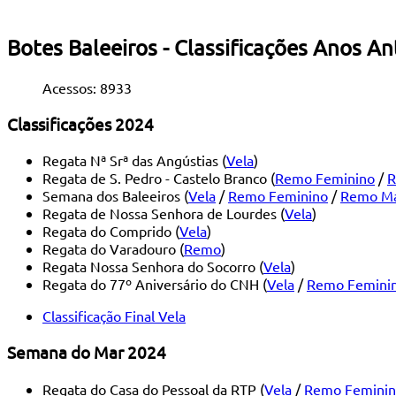
Botes Baleeiros - Classificações Anos An
Acessos: 8933
Classificações 2024
Regata Nª Srª das Angústias (
Vela
)
Regata de S. Pedro - Castelo Branco (
Remo Feminino
/
R
Semana dos Baleeiros (
Vela
/
Remo Feminino
/
Remo Ma
Regata de Nossa Senhora de Lourdes (
Vela
)
Regata do Comprido (
Vela
)
Regata do Varadouro (
Remo
)
Regata Nossa Senhora do Socorro (
Vela
)
Regata do 77º Aniversário do CNH (
Vela
/
Remo Femini
Classificação Final Vela
Semana do Mar 2024
Regata do Casa do Pessoal da RTP (
Vela
/
Remo Femini