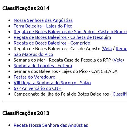
Classificações 2014
Nossa Senhora das Angústias
Terra Baleeira – Lajes do Pico
Regata de Botes Baleeiros de São Pedro - Castelo Branc
Regata de Botes Baleeiros - Calheta de Nesquim
Regata de Botes Baleeiros - Comprido
Regata de Botes Baleeiros - Cais de Agosto (
Vela
/
Remo
São Mateus do Pico
Semana do Mar - Regata Casa de Pessola da RTP (
Vela
)
Senhora de Lourdes - Feteira
Semana dos Baleeiros - Lajes do Pico - CANCELADA
Festas do Varadouro
VIII Regata Senhora do Socorro - Salão
67º Aniversário do CNH
Campeonato da Ilha do Faial de Botes Baleeiros -
Classif
Classificações 2013
Regata Nossa Senhora das Angústias