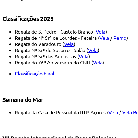
Classificações 2023
Regata de S. Pedro - Castelo Branco (
Vela
)
Regata de Nª Srª de Lourdes - Feteira (
Vela
/
Remo
)
Regata do Varadouro (
Vela
)
Regata Nª Srª do Socorro - Salão (
Vela
)
Regata Nª Srª das Angústias (
Vela
)
Regata do 76º Aniversário do CNH (
Vela
)
Classificação Final
Semana do Mar
Regata da Casa de Pessoal da RTP-Açores (
Vela
/
Vela Bo