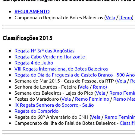
REGULAMENTO
Campeonato Regional de Botes Baleeiros (
Vela
/
Remo
)
Classificações 2015
Regata Nª Srª das Angústias
Regata Cabo Verde no Horizonte
Regata 4 de Julho
VIII Regata Internacional de Botes Baleeiros
Regata do Dia da Freguesia de Castelo Branco - 500 Ano
Semana do Mar 2015 - Casa de Pessoal da RTP (
Vela
/
R
Senhora de Lourdes - Feteira (
Vela
/
Remo)
Semana dos Baleeiros - Lajes do Pico (
Vela
/
Remo Femi
Festas do Varadouro (
Vela
/
Remo Feminino
/
Remo Mas
IX Regata Senhora do Socorro - Salão
Regata do Comprido
Regata do 68º Aniversário do CNH (
Vela
/
Remo Femini
Campeonato da Ilha do Faial de Botes Baleeiros -
Classif