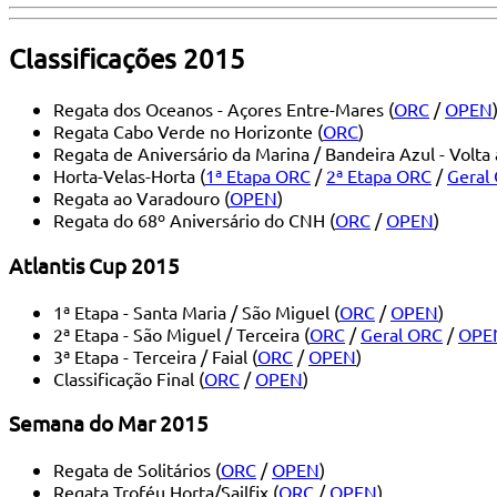
Classificações 2015
Regata dos Oceanos - Açores Entre-Mares (
ORC
/
OPEN
Regata Cabo Verde no Horizonte (
ORC
)
Regata de Aniversário da Marina / Bandeira Azul - Volta à 
Horta-Velas-Horta (
1ª Etapa ORC
/
2ª Etapa ORC
/
Geral
Regata ao Varadouro (
OPEN
)
Regata do 68º Aniversário do CNH (
ORC
/
OPEN
)
Atlantis Cup 2015
1ª Etapa - Santa Maria / São Miguel (
ORC
/
OPEN
)
2ª Etapa - São Miguel / Terceira (
ORC
/
Geral ORC
/
OPE
3ª Etapa - Terceira / Faial (
ORC
/
OPEN
)
Classificação Final (
ORC
/
OPEN
)
Semana do Mar 2015
Regata de Solitários (
ORC
/
OPEN
)
Regata Troféu Horta/Sailfix (
ORC
/
OPEN
)