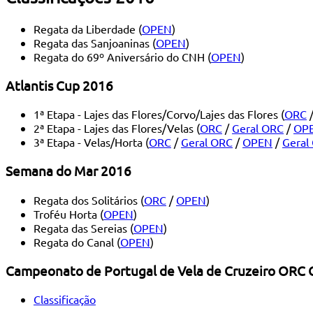
Regata da Liberdade (
OPEN
)
Regata das Sanjoaninas (
OPEN
)
Regata do 69º Aniversário do CNH (
OPEN
)
Atlantis Cup 2016
1ª Etapa - Lajes das Flores/Corvo/Lajes das Flores (
ORC
2ª Etapa - Lajes das Flores/Velas (
ORC
/
Geral ORC
/
OP
3ª Etapa - Velas/Horta (
ORC
/
Geral ORC
/
OPEN
/
Geral
Semana do Mar 2016
Regata dos Solitários (
ORC
/
OPEN
)
Troféu Horta (
OPEN
)
Regata das Sereias (
OPEN
)
Regata do Canal (
OPEN
)
Campeonato de Portugal de Vela de Cruzeiro ORC 
Classificação