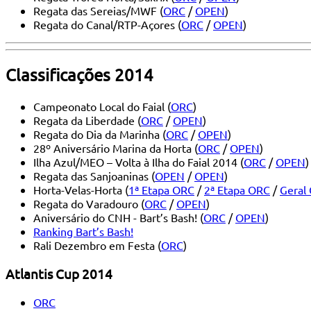
Regata das Sereias/MWF (
ORC
/
OPEN
)
Regata do Canal/RTP-Açores (
ORC
/
OPEN
)
Classificações 2014
Campeonato Local do Faial (
ORC
)
Regata da Liberdade (
ORC
/
OPEN
)
Regata do Dia da Marinha (
ORC
/
OPEN
)
28º Aniversário Marina da Horta (
ORC
/
OPEN
)
Ilha Azul/MEO – Volta à Ilha do Faial 2014 (
ORC
/
OPEN
)
Regata das Sanjoaninas (
OPEN
/
OPEN
)
Horta-Velas-Horta (
1ª Etapa ORC
/
2ª Etapa ORC
/
Geral
Regata do Varadouro (
ORC
/
OPEN
)
Aniversário do CNH - Bart’s Bash! (
ORC
/
OPEN
)
Ranking Bart’s Bash!
Rali Dezembro em Festa (
ORC
)
Atlantis Cup 2014
ORC