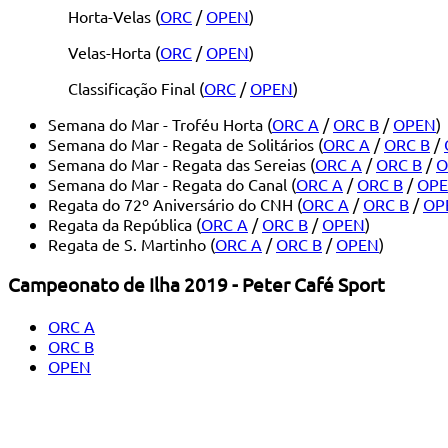
Horta-Velas (
ORC
/
OPEN
)
Velas-Horta (
ORC
/
OPEN
)
Classificação Final (
ORC
/
OPEN
)
Semana do Mar - Troféu Horta (
ORC A
/
ORC B
/
OPEN
)
Semana do Mar - Regata de Solitários (
ORC A
/
ORC B
/
Semana do Mar - Regata das Sereias (
ORC A
/
ORC B
/
O
Semana do Mar - Regata do Canal (
ORC A
/
ORC B
/
OP
Regata do 72º Aniversário do CNH (
ORC A
/
ORC B
/
OP
Regata da República (
ORC A
/
ORC B
/
OPEN
)
Regata de S. Martinho (
ORC A
/
ORC B
/
OPEN
)
Campeonato de Ilha 2019 - Peter Café Sport
ORC A
ORC B
OPEN