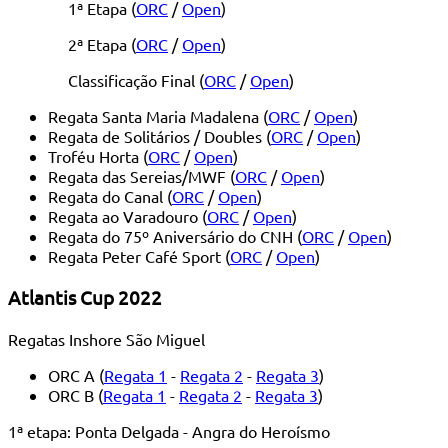
1ª Etapa (
ORC
/
Open
)
2ª Etapa (
ORC
/
Open
)
Classificação Final (
ORC
/
Open
)
Regata Santa Maria Madalena (
ORC
/
Open
)
Regata de Solitários / Doubles (
ORC
/
Open
)
Troféu Horta (
ORC
/
Open
)
Regata das Sereias/MWF (
ORC
/
Open
)
Regata do Canal (
ORC
/
Open
)
Regata ao Varadouro (
ORC
/
Open
)
Regata do 75º Aniversário do CNH (
ORC
/
Open
)
Regata Peter Café Sport (
ORC
/
Open
)
Atlantis Cup 2022
Regatas Inshore São Miguel
ORC A (
Regata 1
-
Regata 2
-
Regata 3
)
ORC B (
Regata 1
-
Regata 2
-
Regata 3
)
1ª etapa: Ponta Delgada - Angra do Heroísmo