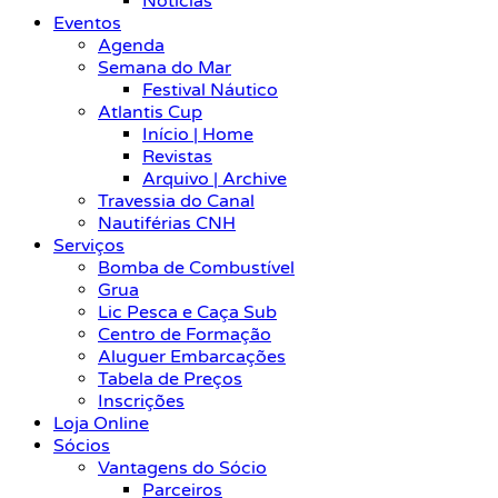
Notícias
Eventos
Agenda
Semana do Mar
Festival Náutico
Atlantis Cup
Início | Home
Revistas
Arquivo | Archive
Travessia do Canal
Nautiférias CNH
Serviços
Bomba de Combustível
Grua
Lic Pesca e Caça Sub
Centro de Formação
Aluguer Embarcações
Tabela de Preços
Inscrições
Loja Online
Sócios
Vantagens do Sócio
Parceiros