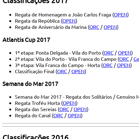
Classificações 2017
Regata de Homenagem a João Carlos Fraga (
OPEN
)
Regata da República (
OPEN
)
Regata de Aniversário da Marina (
ORC
/
OPEN
)
Atlantis Cup 2017
1ª etapa: Ponta Delgada - Vila do Porto (
ORC
/
OPEN
)
2ª etapa: Vila do Porto - Vila Franca do Campo (
ORC
/
Ge
3ª etapa: Vila Franca do Campo - Horta (
ORC
/
OPEN
)
Classificação Final (
ORC
/
OPEN
)
Semana do Mar 2017
Semana do Mar 2017 - Regata dos Solitários / Genuíno 
Regata Troféu Horta (
OPEN
)
Regata das Sereias (
ORC
/
OPEN
)
Regata do Canal (
ORC
/
OPEN
)
Classificações 2016