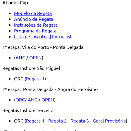
Atlantis Cup
Modelo da Regata
Anúncio de Regata
Instruções de Regata
Programa da Regata
Lista de Inscritos | Entry List
1ª etapa: Vila do Porto - Ponta Delgada
(
ANC
/
OPEN
)
Regatas Inshore São Miguel
ORC (
Regata 1
)
2ª etapa: Ponta Delgada - Angra do Heroísmo
(
ORC
/
ANC
/
OPEN
)
Regatas Inshore Terceira
ORC (
Regata 1
-
Regata 2
-
Regata 3
-
Geral Provisória
)
3ª etapa: Angra do Heroísmo - Horta