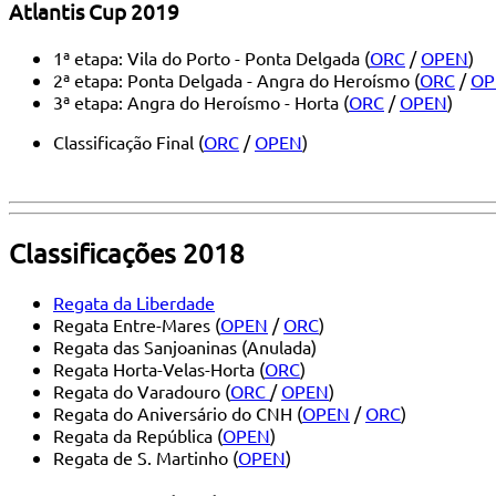
Atlantis Cup 2019
1ª etapa: Vila do Porto - Ponta Delgada (
ORC
/
OPEN
)
2ª etapa: Ponta Delgada - Angra do Heroísmo (
ORC
/
OP
3ª etapa: Angra do Heroísmo - Horta (
ORC
/
OPEN
)
Classificação Final (
ORC
/
OPEN
)
Classificações 2018
Regata da Liberdade
Regata Entre-Mares (
OPEN
/
ORC
)
Regata das Sanjoaninas (Anulada)
Regata Horta-Velas-Horta (
ORC
)
Regata do Varadouro (
ORC
/
OPEN
)
Regata do Aniversário do CNH (
OPEN
/
ORC
)
Regata da República (
OPEN
)
Regata de S. Martinho (
OPEN
)