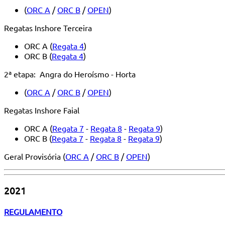
(
ORC A
/
ORC B
/
OPEN
)
Regatas Inshore Terceira
ORC A (
Regata 4
)
ORC B (
Regata 4
)
2ª etapa: Angra do Heroísmo - Horta
(
ORC A
/
ORC B
/
OPEN
)
Regatas Inshore Faial
ORC A (
Regata 7
-
Regata 8
-
Regata 9
)
ORC B (
Regata 7
-
Regata 8
-
Regata 9
)
Geral Provisória (
ORC A
/
ORC B
/
OPEN
)
2021
REGULAMENTO