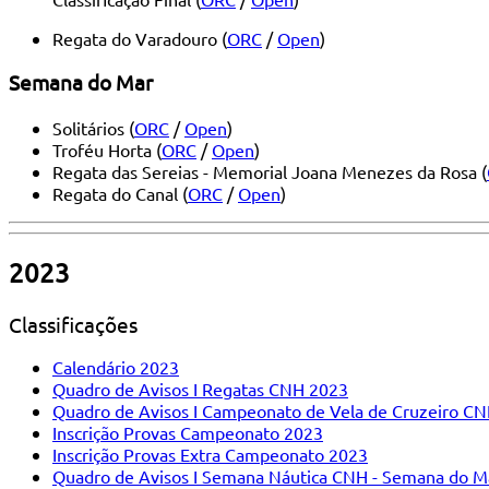
Regata do Varadouro (
ORC
/
Open
)
Semana do Mar
Solitários (
ORC
/
Open
)
Troféu Horta (
ORC
/
Open
)
Regata das Sereias - Memorial Joana Menezes da Rosa (
Regata do Canal (
ORC
/
Open
)
2023
Classificações
Calendário 2023
Quadro de Avisos I Regatas CNH 2023
Quadro de Avisos I Campeonato de Vela de Cruzeiro C
Inscrição Provas Campeonato 2023
Inscrição Provas Extra Campeonato 2023
Quadro de Avisos I Semana Náutica CNH - Semana do M