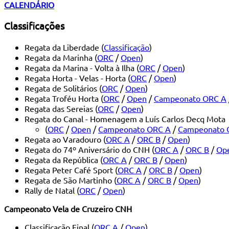
CALENDÁRIO
Classificações
Regata da Liberdade (
Classificação
)
Regata da Marinha (
ORC
/
Open
)
Regata da Marina - Volta à Ilha (
ORC
/
Open
)
Regata Horta - Velas - Horta (
ORC
/
Open
)
Regata de Solitários (
ORC
/
Open
)
Regata Troféu Horta (
ORC
/
Open
/
Campeonato ORC A
Regata das Sereias (
ORC
/
Open
)
Regata do Canal - Homenagem a Luís Carlos Decq Mota
(
ORC
/
Open
/
Campeonato ORC A
/
Campeonato 
Regata ao Varadouro (
ORC A
/
ORC B
/
Open
)
Regata do 74º Aniversário do CNH (
ORC A
/
ORC B
/
Op
Regata da República (
ORC A
/
ORC B
/
Open
)
Regata Peter Café Sport (
ORC A
/
ORC B
/
Open
)
Regata de São Martinho (
ORC A
/
ORC B
/
Open
)
Rally de Natal (
ORC
/
Open
)
Campeonato Vela de Cruzeiro CNH
Classificação Final (
ORC A
/
Open
)