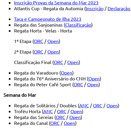
Inscrição Provas da Semana do Mar 2023
Atlantis Cup - Regata da Automia (
Inscrição
/
Declaração
Taça e Campeonato de Ilha 2023
Regata das Sanjoaninas (
Classificação
)
Regata Horta - Velas - Horta
1ª Etapa (
ORC
/
Open
)
2ª Etapa (
ORC
/
Open
)
Classificação Final (
ORC
/
Open
)
Regata do Varadouro (
Open
)
Regata do 76º Aniversário do CNH (
Open
)
Regata do Peter Café Sport (
ORC
/
Open
)
Semana do Mar
Regata de Solitários / Doubles (
ANC
/
ORC
/
Open
)
Troféu Horta (
ANC
/
ORC
/
Open
)
Regata das Sereias (
ORC
/
Open
)
Regata do Canal (
ORC
/
Open
)