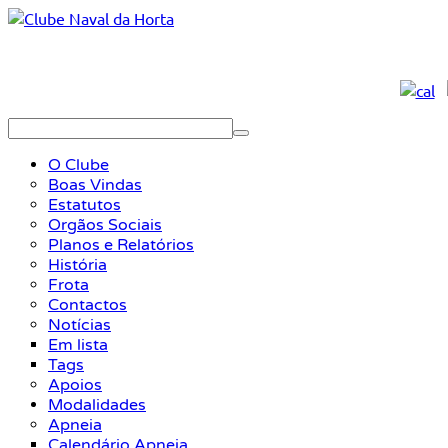
O Clube
Boas Vindas
Estatutos
Orgãos Sociais
Planos e Relatórios
História
Frota
Contactos
Notícias
Em lista
Tags
Apoios
Modalidades
Apneia
Calendário Apneia