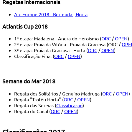
Regatas Internacionais
Arc Europe 2018 - Bermuda | Horta
Atlantis Cup 2018
1ª etapa: Madalena - Angra do Heroísmo (
ORC
/
OPEN
)
2ª etapa: Praia da Vitória - Praia da Graciosa (ORC /
OPE
3ª etapa: Praia da Graciosa - Horta (
ORC
/
OPEN
)
Classificação Final (
ORC
/
OPEN
)
Semana do Mar 2018
Regata dos Solitários / Genuíno Madruga (
ORC
/
OPEN
)
Regata "Troféu Horta" (
ORC
/
OPEN
)
Regata das Sereias (
Classificação
)
Regata do Canal (
ORC
/
OPEN
)