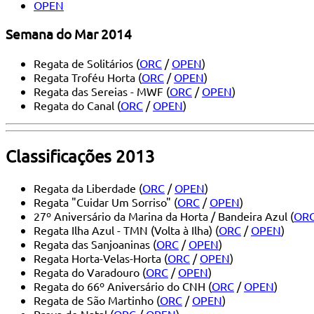
OPEN
Semana do Mar 2014
Regata de Solitários (
ORC
/
OPEN
)
Regata Troféu Horta (
ORC
/
OPEN
)
Regata das Sereias - MWF (
ORC
/
OPEN
)
Regata do Canal (
ORC
/
OPEN
)
Classificações 2013
Regata da Liberdade (
ORC
/
OPEN
)
Regata "Cuidar Um Sorriso" (
ORC
/
OPEN
)
27º Aniversário da Marina da Horta / Bandeira Azul (
OR
Regata Ilha Azul - TMN (Volta à Ilha) (
ORC
/
OPEN
)
Regata das Sanjoaninas (
ORC
/
OPEN
)
Regata Horta-Velas-Horta (
ORC
/
OPEN
)
Regata do Varadouro (
ORC
/
OPEN
)
Regata do 66º Aniversário do CNH (
ORC
/
OPEN
)
Regata de São Martinho (
ORC
/
OPEN
)
Prova do Natal (
ORC
/
OPEN
)