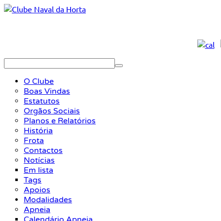
O Clube
Boas Vindas
Estatutos
Orgãos Sociais
Planos e Relatórios
História
Frota
Contactos
Notícias
Em lista
Tags
Apoios
Modalidades
Apneia
Calendário Apneia