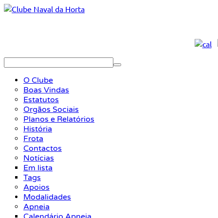
O Clube
Boas Vindas
Estatutos
Orgãos Sociais
Planos e Relatórios
História
Frota
Contactos
Notícias
Em lista
Tags
Apoios
Modalidades
Apneia
Calendário Apneia