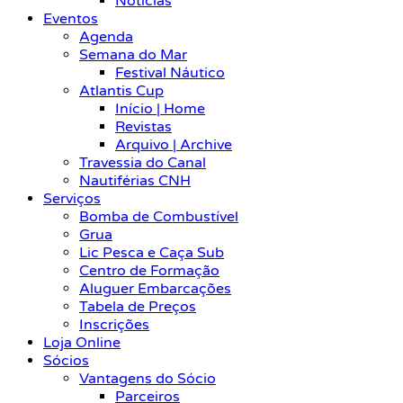
Notícias
Eventos
Agenda
Semana do Mar
Festival Náutico
Atlantis Cup
Início | Home
Revistas
Arquivo | Archive
Travessia do Canal
Nautiférias CNH
Serviços
Bomba de Combustível
Grua
Lic Pesca e Caça Sub
Centro de Formação
Aluguer Embarcações
Tabela de Preços
Inscrições
Loja Online
Sócios
Vantagens do Sócio
Parceiros