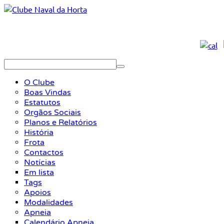
O Clube
Boas Vindas
Estatutos
Orgãos Sociais
Planos e Relatórios
História
Frota
Contactos
Notícias
Em lista
Tags
Apoios
Modalidades
Apneia
Calendário Apneia