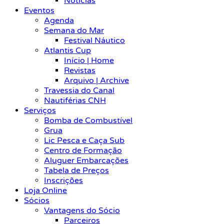
Notícias
Eventos
Agenda
Semana do Mar
Festival Náutico
Atlantis Cup
Início | Home
Revistas
Arquivo | Archive
Travessia do Canal
Nautiférias CNH
Serviços
Bomba de Combustível
Grua
Lic Pesca e Caça Sub
Centro de Formação
Aluguer Embarcações
Tabela de Preços
Inscrições
Loja Online
Sócios
Vantagens do Sócio
Parceiros