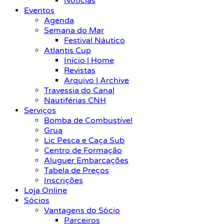
Notícias
Eventos
Agenda
Semana do Mar
Festival Náutico
Atlantis Cup
Início | Home
Revistas
Arquivo | Archive
Travessia do Canal
Nautiférias CNH
Serviços
Bomba de Combustível
Grua
Lic Pesca e Caça Sub
Centro de Formação
Aluguer Embarcações
Tabela de Preços
Inscrições
Loja Online
Sócios
Vantagens do Sócio
Parceiros