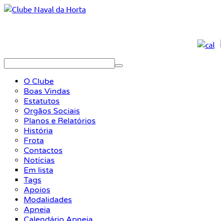
O Clube
Boas Vindas
Estatutos
Orgãos Sociais
Planos e Relatórios
História
Frota
Contactos
Notícias
Em lista
Tags
Apoios
Modalidades
Apneia
Calendário Apneia