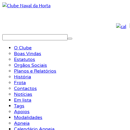
O Clube
Boas Vindas
Estatutos
Orgãos Sociais
Planos e Relatórios
História
Frota
Contactos
Notícias
Em lista
Tags
Apoios
Modalidades
Apneia
Calendário Apneia