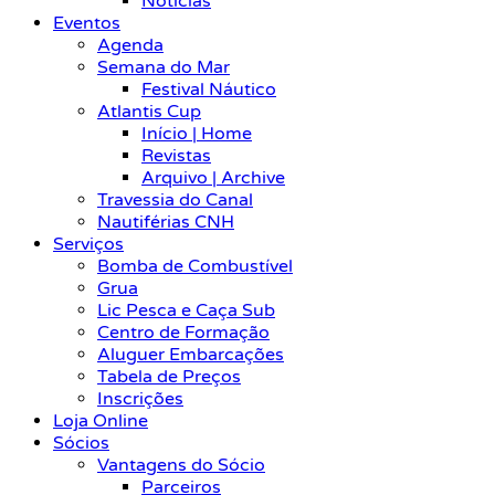
Notícias
Eventos
Agenda
Semana do Mar
Festival Náutico
Atlantis Cup
Início | Home
Revistas
Arquivo | Archive
Travessia do Canal
Nautiférias CNH
Serviços
Bomba de Combustível
Grua
Lic Pesca e Caça Sub
Centro de Formação
Aluguer Embarcações
Tabela de Preços
Inscrições
Loja Online
Sócios
Vantagens do Sócio
Parceiros