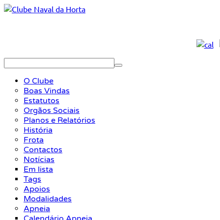
O Clube
Boas Vindas
Estatutos
Orgãos Sociais
Planos e Relatórios
História
Frota
Contactos
Notícias
Em lista
Tags
Apoios
Modalidades
Apneia
Calendário Apneia