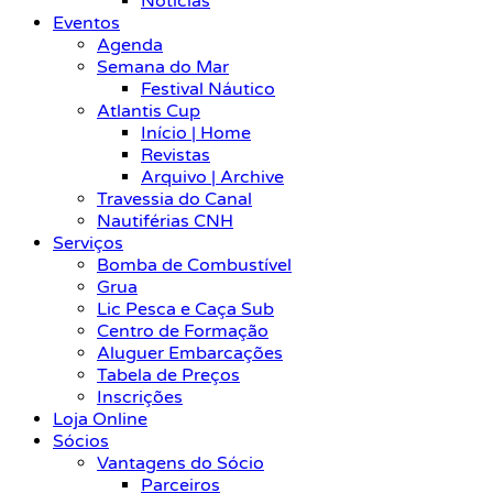
Notícias
Eventos
Agenda
Semana do Mar
Festival Náutico
Atlantis Cup
Início | Home
Revistas
Arquivo | Archive
Travessia do Canal
Nautiférias CNH
Serviços
Bomba de Combustível
Grua
Lic Pesca e Caça Sub
Centro de Formação
Aluguer Embarcações
Tabela de Preços
Inscrições
Loja Online
Sócios
Vantagens do Sócio
Parceiros