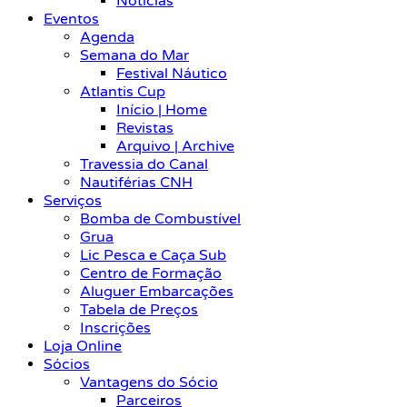
Notícias
Eventos
Agenda
Semana do Mar
Festival Náutico
Atlantis Cup
Início | Home
Revistas
Arquivo | Archive
Travessia do Canal
Nautiférias CNH
Serviços
Bomba de Combustível
Grua
Lic Pesca e Caça Sub
Centro de Formação
Aluguer Embarcações
Tabela de Preços
Inscrições
Loja Online
Sócios
Vantagens do Sócio
Parceiros