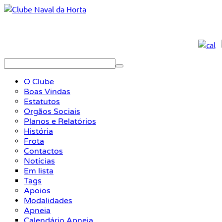
O Clube
Boas Vindas
Estatutos
Orgãos Sociais
Planos e Relatórios
História
Frota
Contactos
Notícias
Em lista
Tags
Apoios
Modalidades
Apneia
Calendário Apneia