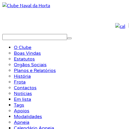
O Clube
Boas Vindas
Estatutos
Orgãos Sociais
Planos e Relatórios
História
Frota
Contactos
Notícias
Em lista
Tags
Apoios
Modalidades
Apneia
Calendário Apneia