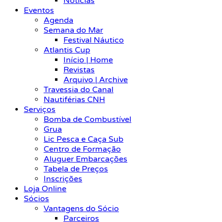
Notícias
Eventos
Agenda
Semana do Mar
Festival Náutico
Atlantis Cup
Início | Home
Revistas
Arquivo | Archive
Travessia do Canal
Nautiférias CNH
Serviços
Bomba de Combustível
Grua
Lic Pesca e Caça Sub
Centro de Formação
Aluguer Embarcações
Tabela de Preços
Inscrições
Loja Online
Sócios
Vantagens do Sócio
Parceiros