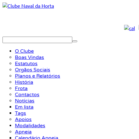
O Clube
Boas Vindas
Estatutos
Orgãos Sociais
Planos e Relatórios
História
Frota
Contactos
Notícias
Em lista
Tags
Apoios
Modalidades
Apneia
Calendário Apneia