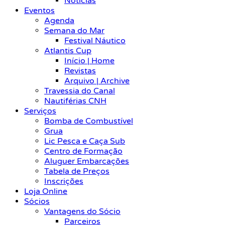
Notícias
Eventos
Agenda
Semana do Mar
Festival Náutico
Atlantis Cup
Início | Home
Revistas
Arquivo | Archive
Travessia do Canal
Nautiférias CNH
Serviços
Bomba de Combustível
Grua
Lic Pesca e Caça Sub
Centro de Formação
Aluguer Embarcações
Tabela de Preços
Inscrições
Loja Online
Sócios
Vantagens do Sócio
Parceiros