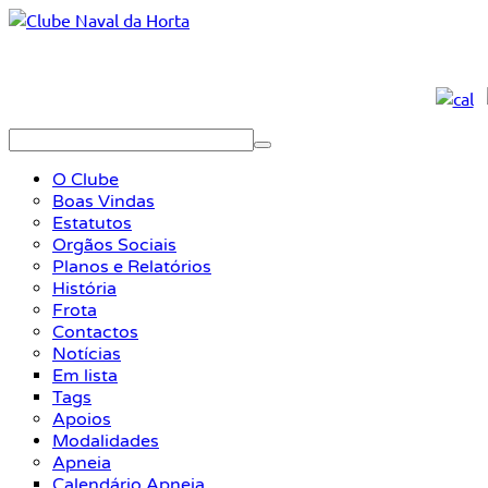
O Clube
Boas Vindas
Estatutos
Orgãos Sociais
Planos e Relatórios
História
Frota
Contactos
Notícias
Em lista
Tags
Apoios
Modalidades
Apneia
Calendário Apneia