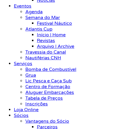
Notícias
Eventos
Agenda
Semana do Mar
Festival Náutico
Atlantis Cup
Início | Home
Revistas
Arquivo | Archive
Travessia do Canal
Nautiférias CNH
Serviços
Bomba de Combustível
Grua
Lic Pesca e Caça Sub
Centro de Formação
Aluguer Embarcações
Tabela de Preços
Inscrições
Loja Online
Sócios
Vantagens do Sócio
Parceiros