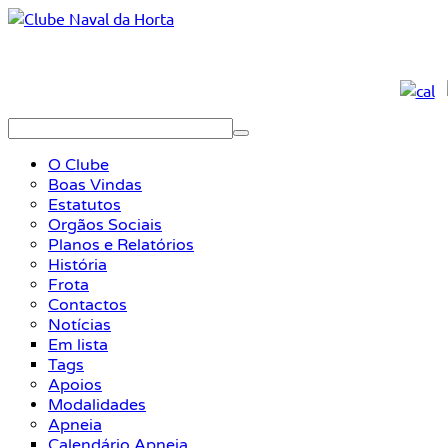
O Clube
Boas Vindas
Estatutos
Orgãos Sociais
Planos e Relatórios
História
Frota
Contactos
Notícias
Em lista
Tags
Apoios
Modalidades
Apneia
Calendário Apneia