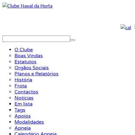
O Clube
Boas Vindas
Estatutos
Orgãos Sociais
Planos e Relatórios
História
Frota
Contactos
Notícias
Em lista
Tags
Apoios
Modalidades
Apneia
Calendário Apneia