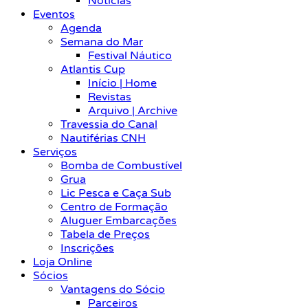
Notícias
Eventos
Agenda
Semana do Mar
Festival Náutico
Atlantis Cup
Início | Home
Revistas
Arquivo | Archive
Travessia do Canal
Nautiférias CNH
Serviços
Bomba de Combustível
Grua
Lic Pesca e Caça Sub
Centro de Formação
Aluguer Embarcações
Tabela de Preços
Inscrições
Loja Online
Sócios
Vantagens do Sócio
Parceiros