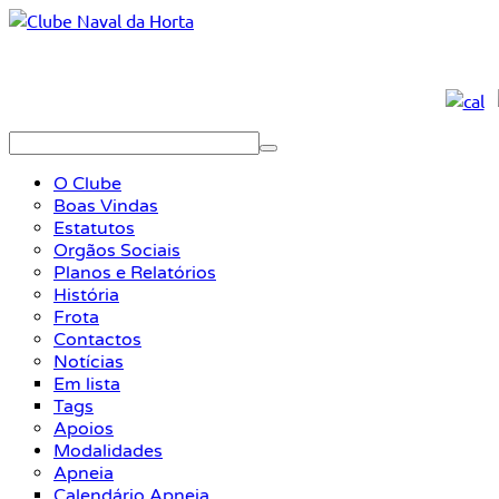
O Clube
Boas Vindas
Estatutos
Orgãos Sociais
Planos e Relatórios
História
Frota
Contactos
Notícias
Em lista
Tags
Apoios
Modalidades
Apneia
Calendário Apneia