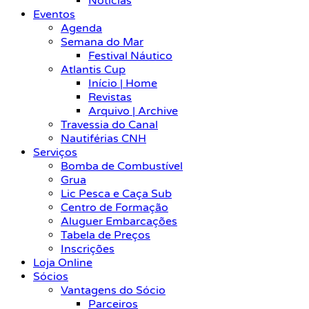
Notícias
Eventos
Agenda
Semana do Mar
Festival Náutico
Atlantis Cup
Início | Home
Revistas
Arquivo | Archive
Travessia do Canal
Nautiférias CNH
Serviços
Bomba de Combustível
Grua
Lic Pesca e Caça Sub
Centro de Formação
Aluguer Embarcações
Tabela de Preços
Inscrições
Loja Online
Sócios
Vantagens do Sócio
Parceiros