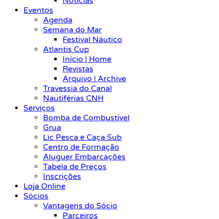
Notícias
Eventos
Agenda
Semana do Mar
Festival Náutico
Atlantis Cup
Início | Home
Revistas
Arquivo | Archive
Travessia do Canal
Nautiférias CNH
Serviços
Bomba de Combustível
Grua
Lic Pesca e Caça Sub
Centro de Formação
Aluguer Embarcações
Tabela de Preços
Inscrições
Loja Online
Sócios
Vantagens do Sócio
Parceiros