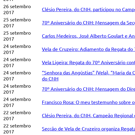
26 setembro
Clésio Pereira, do CNH, participou no Ca
2017
25 setembro
70º Aniversário do CNH: Mensagem da Secçã
2017
25 setembro
Carlos Medeiros, José Alberto Goulart e A
2017
24 setembro
Vela de Cruzeiro: Adiamento da Regata do
2017
24 setembro
Vela Ligeira: Regata do 70º Aniversário con
2017
24 setembro
“Senhora das Angústias” (Vela), “Maria da
2017
do CNH
24 setembro
70º Aniversário do CNH: Mensagem do Dire
2017
24 setembro
Francisco Rosa: O meu testemunho sobre o 
2017
22 setembro
Clésio Pereira, do CNH, Campeão Regiona
2017
22 setembro
Secção de Vela de Cruzeiro organiza Regat
2017