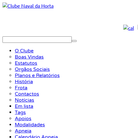
O Clube
Boas Vindas
Estatutos
Orgãos Sociais
Planos e Relatórios
História
Frota
Contactos
Notícias
Em lista
Tags
Apoios
Modalidades
Apneia
Calendário Apneia